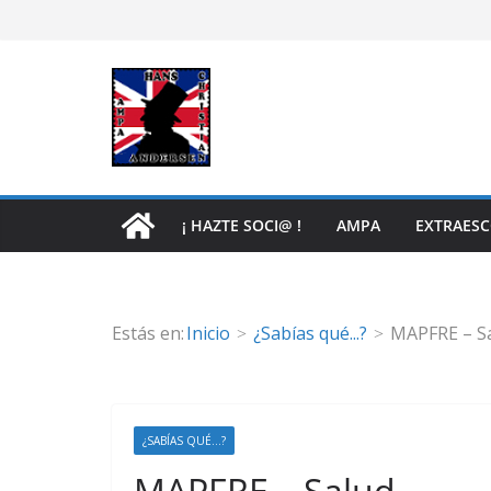
Saltar
al
contenido
¡ HAZTE SOCI@ !
AMPA
EXTRAES
Estás en:
Inicio
¿Sabías qué...?
MAPFRE – S
¿SABÍAS QUÉ...?
MAPFRE – Salud